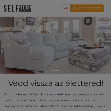
HU
+36 30 533 1313
Previous
Next
Vedd vissza az élettered!
Zsúfolt a lakásod? Vedd vissza az életteredet, bérelj kis raktárt
hosszú távra is. Ne engedd, hogy az évek során felhalmozott
tárgyaid kiszorítsanak lakásodból! Használd raktárainkat, hogy a