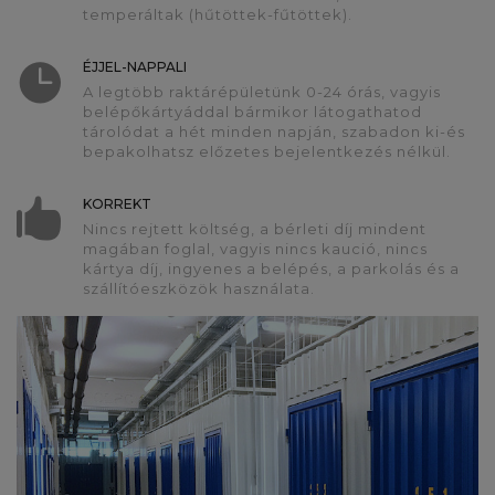
temperáltak (hűtöttek-fűtöttek).
ÉJJEL-NAPPALI
A legtöbb raktárépületünk 0-24 órás, vagyis
belépőkártyáddal bármikor látogathatod
tárolódat a hét minden napján, szabadon ki-és
bepakolhatsz előzetes bejelentkezés nélkül.
KORREKT
Nincs rejtett költség, a bérleti díj mindent
magában foglal, vagyis nincs kaució, nincs
kártya díj, ingyenes a belépés, a parkolás és a
szállítóeszközök használata.