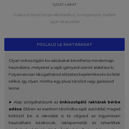
SAJÁT LAKAT
Csakis te férsz hozzá raktáradhoz, a mágneszár mellett
saját lakatoddal
FOGLALD LE RAKTÁRADAT
Olyan önkiszolgáló kis raktárakat bérelhetsz mindennapi
használatra, melyeket a saját igényeid szerint alakítasz ki.
Folyamatosan látogathatod előzetes bejelentkezés és felár
nélkül, így olyan, mintha egy plusz tárolód vagy garázsod
lenne.
►
Alap szolgáltatásunk az
önkiszolgáló raktárak bérbe
adása
. Ebben az esetben tárolódba saját autóddal, magad
költözöl be. A rakodást is te végzed az ingyenesen
használható kézikocsik, raklapemelők és teherliftek
2