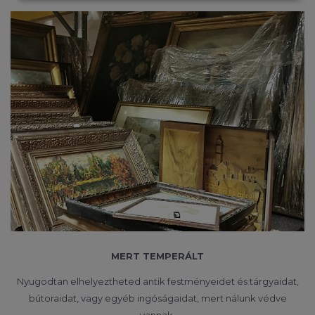
MERT TEMPERÁLT
Nyugodtan elhelyeztheted antik festményeidet és tárgyaidat,
bútoraidat, vagy egyéb ingóságaidat, mert nálunk védve