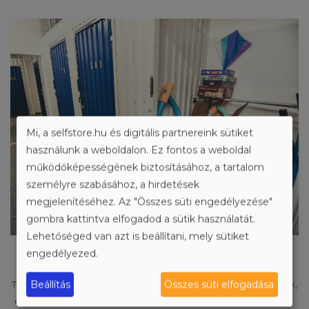
Mi, a selfstore.hu és digitális partnereink sütiket
használunk a weboldalon. Ez fontos a weboldal
működőképességének biztosításához, a tartalom
személyre szabásához, a hirdetések
megjelenítéséhez. Az "Összes süti engedélyezése"
gombra kattintva elfogadod a sütik használatát.
Lehetőséged van azt is beállítani, mely sütiket
engedélyezed.
MERT KICSI ÉS SOKFÉLE
Beállítás
Összes süti elfogadása
Több ezer raktárunkból választhatsz, a legkisebbek 1-3 m²-esek,
de nagyobb helyigény esetén 50-150 m²-es tároló is bérelhető.