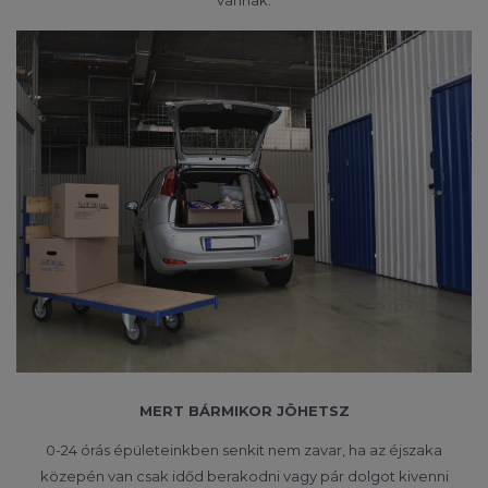
vannak.
MERT BÁRMIKOR JÖHETSZ
0-24 órás épületeinkben senkit nem zavar, ha az éjszaka
közepén van csak időd berakodni vagy pár dolgot kivenni