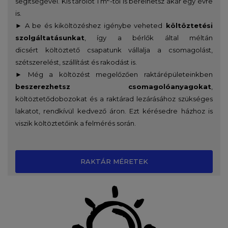
segítségével. Kis tárolót 1 m
-től is bérelhetsz akár egy évre
is.
► A be és kiköltözéshez igénybe veheted
költöztetési
szolgáltatásunkat
, így a bérlők által méltán
dicsért költöztető csapatunk vállalja a csomagolást,
szétszerelést, szállítást és rakodást is.
► Még a költözést megelőzően raktárépületeinkben
beszerezhetsz csomagolóanyagokat
,
költöztetődobozokat és a raktárad lezárásához szükséges
lakatot, rendkívül kedvező áron. Ezt kérésedre házhoz is
viszik költöztetőink a felmérés során.
RAKTÁR MÉRETEK