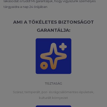
lakásodat is tudd! Mi garantáljuk, hogy vigyázunk személyes
tárgyaidra a nap 24 órájában.
AMI A TÖKÉLETES BIZTONSÁGOT
GARANTÁLJA:
TISZTASÁG
Száraz, temperált, por- és rágcsálómentes épületek,
kulturált környezet