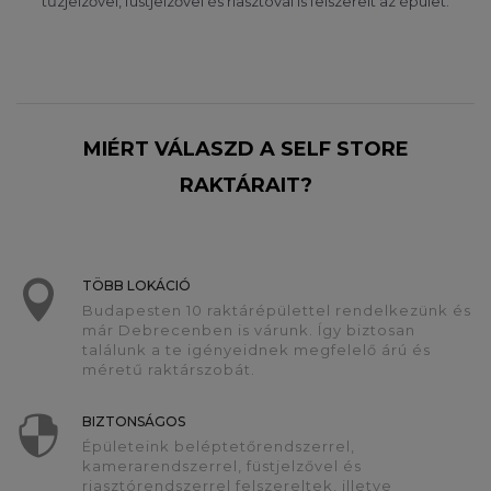
tűzjelzővel, füstjelzővel és riasztóval is felszerelt az épület.
MIÉRT VÁLASZD A SELF STORE
RAKTÁRAIT?
TÖBB LOKÁCIÓ
Budapesten 10 raktárépülettel rendelkezünk és
már Debrecenben is várunk. Így biztosan
találunk a te igényeidnek megfelelő árú és
méretű raktárszobát.
BIZTONSÁGOS
Épületeink beléptetőrendszerrel,
kamerarendszerrel, füstjelzővel és
riasztórendszerrel felszereltek, illetve