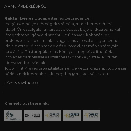
A RAKTÁRBÉRLÉSRŐL
Raktár bérlés
Budapesten és Debrecenben
magánszemélyek és cégek számára, már 2 hetes bérlési
időtől. Önkiszolgáló raktáradat előzetes bejelentkezés nélkül
látogathatod igényeid szerint. Felújításkor, költözéskor,
örökléskor, külföldi munka, vagy -tanulás esetén, nyári szünet
ideje alatt tökéletes megoldás bútoraid, személyes tárgyaid
tárolására. Raktárépületeink könnyen megközelíthetőek,
ingyenes parkolással és szállítóeszközökkel, tiszta-, kulturált
környezetben várnak.
Több mint 14 éves tapasztalattal rendelkezünk, ezalatt több ezer
bérlőnknek köszönhettük meg, hogy minket választott.
Olvass tovább
>>>
Kiemelt partnereink: