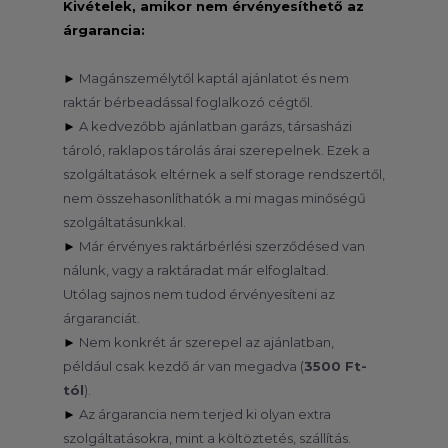
Kivételek, amikor nem érvényesíthető az
árgarancia:
►
Magánszemélytől kaptál ajánlatot és nem
raktár bérbeadással foglalkozó cégtől.
►
A kedvezőbb ajánlatban garázs, társasházi
tároló, raklapos tárolás árai szerepelnek. Ezek a
szolgáltatások eltérnek a self storage rendszertől,
nem összehasonlíthatók a mi magas minőségű
szolgáltatásunkkal.
►
Már érvényes raktárbérlési szerződésed van
nálunk, vagy a raktáradat már elfoglaltad.
Utólag sajnos nem tudod érvényesíteni az
árgaranciát.
►
Nem konkrét ár szerepel az ajánlatban,
például csak kezdő ár van megadva (
3500 Ft-
tól
).
►
Az árgarancia nem terjed ki olyan extra
szolgáltatásokra, mint a költöztetés, szállítás.