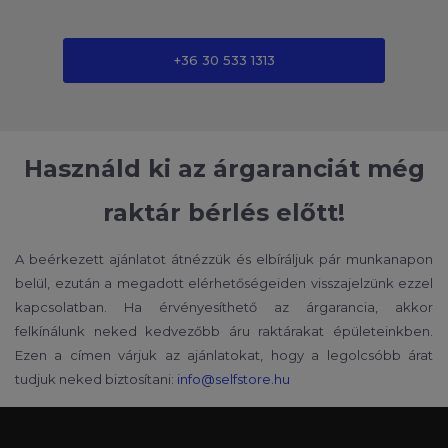
+36 30 533 1313
Használd ki az árgaranciát még
raktár bérlés előtt!
A beérkezett ajánlatot átnézzük és elbíráljuk pár munkanapon
belül, ezután a megadott elérhetőségeiden visszajelzünk ezzel
kapcsolatban. Ha érvényesíthető az árgarancia, akkor
felkínálunk neked kedvezőbb áru raktárakat épületeinkben.
Ezen a címen várjuk az ajánlatokat, hogy a legolcsóbb árat
tudjuk neked biztosítani:
info@selfstore.hu