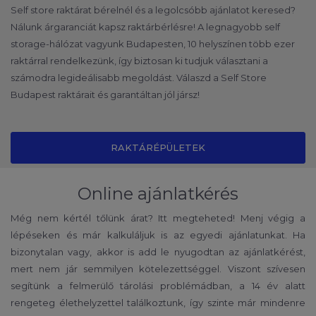
Self store raktárat bérelnél és a legolcsóbb ajánlatot keresed?
Nálunk árgaranciát kapsz raktárbérlésre! A legnagyobb self
storage-hálózat vagyunk Budapesten, 10 helyszínen több ezer
raktárral rendelkezünk, így biztosan ki tudjuk választani a
számodra legideálisabb megoldást. Válaszd a Self Store
Budapest raktárait és garantáltan jól jársz!
RAKTÁRÉPÜLETEK
Online ajánlatkérés
Még nem kértél tőlünk árat? Itt megteheted! Menj végig a
lépéseken és már kalkuláljuk is az egyedi ajánlatunkat. Ha
bizonytalan vagy, akkor is add le nyugodtan az ajánlatkérést,
mert nem jár semmilyen kötelezettséggel. Viszont szívesen
segítünk a felmerülő tárolási problémádban, a 14 év alatt
rengeteg élethelyzettel találkoztunk, így szinte már mindenre