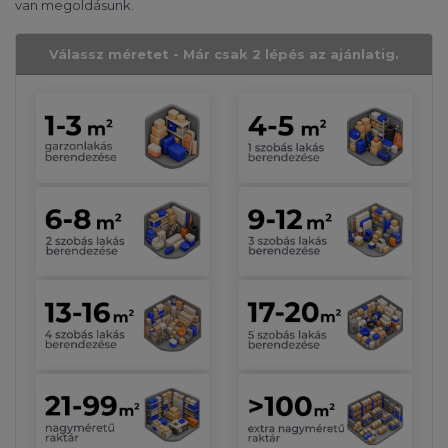
van megoldásunk.
Válassz méretet - Már csak 2 lépés az ajánlatig.