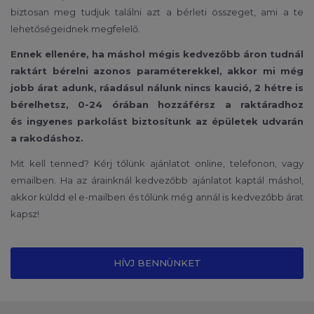
biztosan meg tudjuk találni azt a bérleti összeget, ami a te
lehetőségeidnek megfelelő.
Ennek ellenére, ha máshol mégis kedvezőbb áron tudnál
raktárt bérelni azonos paraméterekkel, akkor mi még
jobb árat adunk, ráadásul nálunk nincs kaució, 2 hétre is
bérelhetsz, 0-24 órában hozzáférsz a raktáradhoz
és ingyenes parkolást biztosítunk az épületek udvarán
a rakodáshoz.
Mit kell tenned? Kérj tőlünk ajánlatot online, telefonon, vagy
emailben. Ha az árainknál kedvezőbb ajánlatot kaptál máshol,
akkor küldd el e-mailben és tőlünk még annál is kedvezőbb árat
kapsz!
HÍVJ BENNÜNKET