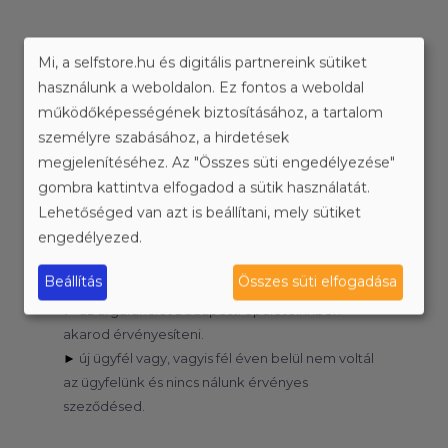
Az árgarancia feltételei
Mi, a selfstore.hu és digitális partnereink sütiket
használunk a weboldalon. Ez fontos a weboldal
működőképességének biztosításához, a tartalom
Az árgarancia akkor érvényesíthető, ha:
személyre szabásához, a hirdetések
megjelenítéséhez. Az "Összes süti engedélyezése"
►
azonos méretű, self storage típusú raktárra
gombra kattintva elfogadod a sütik használatát.
vonatkozik a másik ajánlat.
Lehetőséged van azt is beállítani, mely sütiket
►
az info@selfstore.hu e-mail címre elküldted a
engedélyezed.
más cégtől kapott raktározási ajánlatot, ami
lehet szöveges üzenet vagy fotó is.
Beállítás
Összes süti elfogadása
►
a másik ajánlat még érvényes az elküldéskor.
►
az árgaranciét budapesti épületeinkben
akarod érvényesíteni.
►
új ügyfél vagy, vagyis fél éven belül nem voltál
az ügyfelünk és nincs nálunk érvényes
szeződésed.