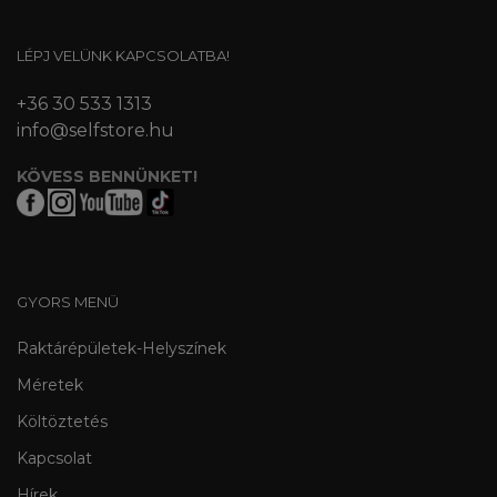
LÉPJ VELÜNK KAPCSOLATBA!
+36 30 533 1313
info@selfstore.hu
KÖVESS BENNÜNKET!
GYORS MENÜ
Raktárépületek-Helyszínek
Méretek
Költöztetés
Kapcsolat
Hírek