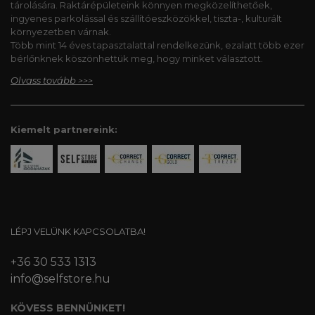
tárolására. Raktárépületeink könnyen megközelíthetőek,
ingyenes parkolással és szállítóeszközökkel, tiszta-, kulturált
környezetben várnak.
Több mint 14 éves tapasztalattal rendelkezünk, ezalatt több ezer
bérlőnknek köszönhettük meg, hogy minket választott.
Olvass tovább
>>>
Kiemelt partnereink:
LÉPJ VELÜNK KAPCSOLATBA!
+36 30 533 1313
info@selfstore.hu
KÖVESS BENNÜNKET!