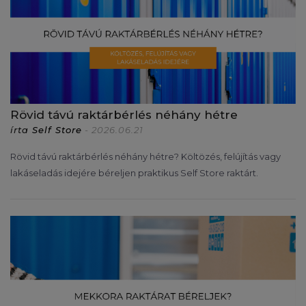
Rövid távú raktárbérlés néhány hétre
írta
Self Store
- 2026.06.21
Rövid távú raktárbérlés néhány hétre? Költözés, felújítás vagy
lakáseladás idejére béreljen praktikus Self Store raktárt.