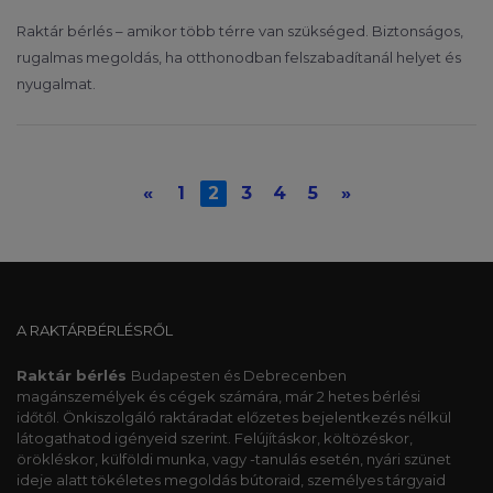
Raktár bérlés – amikor több térre van szükséged. Biztonságos,
rugalmas megoldás, ha otthonodban felszabadítanál helyet és
nyugalmat.
«
1
2
3
4
5
»
A RAKTÁRBÉRLÉSRŐL
Raktár bérlés
Budapesten és Debrecenben
magánszemélyek és cégek számára, már 2 hetes bérlési
időtől. Önkiszolgáló raktáradat előzetes bejelentkezés nélkül
látogathatod igényeid szerint. Felújításkor, költözéskor,
örökléskor, külföldi munka, vagy -tanulás esetén, nyári szünet
ideje alatt tökéletes megoldás bútoraid, személyes tárgyaid