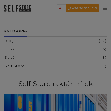
HU
+36 30 533 1313
KATEGÓRIA
Blog
(112)
Hírek
(5)
Sajtó
(3)
Self Store
(1)
Self Store raktár hírek