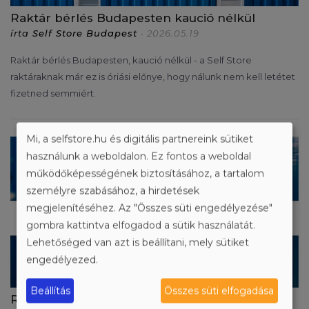
Raktár bérlés Budapesten kaució nélkül
írta
Self Store Budapest
- 2026.05.19
Raktár bérlés Budapesten, kaució nélkül - a Self Store
raktáraknak már ez is óriási előnye, hogy nálunk nem kell letétet
fizetned semmiért.
Mi, a selfstore.hu és digitális partnereink sütiket
használunk a weboldalon. Ez fontos a weboldal
működőképességének biztosításához, a tartalom
személyre szabásához, a hirdetések
megjelenítéséhez. Az "Összes süti engedélyezése"
gombra kattintva elfogadod a sütik használatát.
Lehetőséged van azt is beállítani, mely sütiket
engedélyezed.
Beállítás
Összes süti elfogadása
Raktár bérlés cégeknek Budapesten