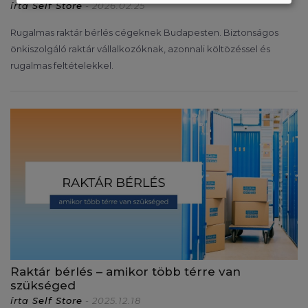
írta
Self Store
- 2026.02.25
Rugalmas raktár bérlés cégeknek Budapesten. Biztonságos
önkiszolgáló raktár vállalkozóknak, azonnali költözéssel és
rugalmas feltételekkel.
Raktár bérlés – amikor több térre van
szükséged
írta
Self Store
- 2025.12.18