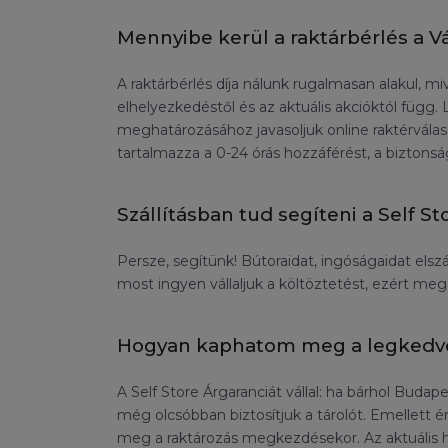
Mennyibe kerül a raktárbérlés a Vá
A raktárbérlés díja nálunk rugalmasan alakul, mi
elhelyezkedéstől és az aktuális akcióktól függ
meghatározásához javasoljuk online raktérválasz
tartalmazza a 0-24 órás hozzáférést, a biztonsá
Szállításban tud segíteni a Self St
Persze, segítünk! Bútoraidat, ingóságaidat elsz
most ingyen vállaljuk a költöztetést, ezért megé
Hogyan kaphatom meg a legkedvez
A Self Store Árgaranciát vállal: ha bárhol Buda
még olcsóbban biztosítjuk a tárolót. Emellett é
meg a raktározás megkezdésekor. Az aktuális ha