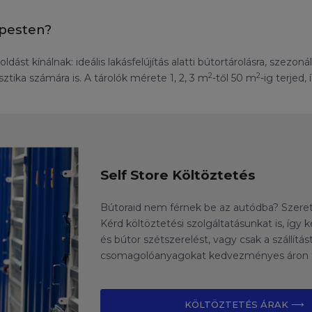
jpesten?
ldást kínálnak: ideális lakásfelújítás alatti bútortárolásra, szezo
2
2
ztika számára is. A tárolók mérete 1, 2, 3 m
-től 50 m
-ig terjed
Self Store Költöztetés
Bútoraid nem férnek be az autódba? Szere
Kérd költöztetési szolgáltatásunkat is, íg
és bútor szétszerelést, vagy csak a szállítá
csomagolóanyagokat kedvezményes áron tu
KÖLTÖZTETÉS ÁRAK ⟶