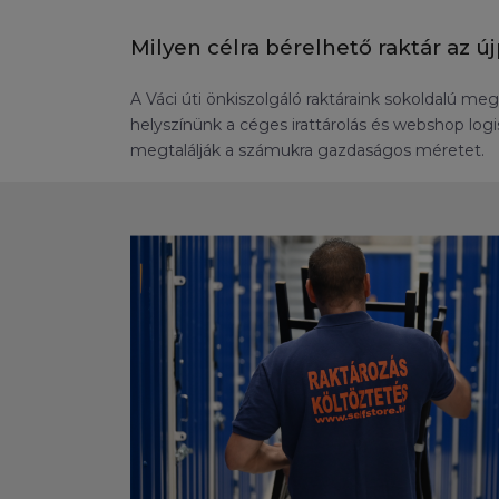
Milyen célra bérelhető raktár az ú
A Váci úti önkiszolgáló raktáraink sokoldalú mego
helyszínünk a céges irattárolás és webshop logis
megtalálják a számukra gazdaságos méretet.