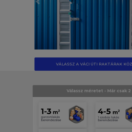
Előző
VÁLASSZ A VÁCI ÚTI RAKTÁRAK KÖ
Válassz méretet - Már csak 2 