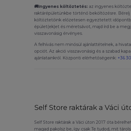
🚚Ingyenes költöztetés:
az ingyenes költözt
raktárépületünkbe történő beköltözésre. Bére
költöztetőink előzetesen egyeztetett időpontban
épület(ek)et és méretsávot, majd írd be a me
visszavonásig érvényes.
A felhívás nem minősül ajánlattételnek, a hivat
opciót. Az akció visszavonásig és a szabad ka
ajánlatainkról. Központi elérhetőségeink:
+36 30
Self Store raktárak a Váci ú
Self Store raktárak a Váci úton 2017 óta bérelh
magad pakolsz be, így csak Te tudod, mit tár