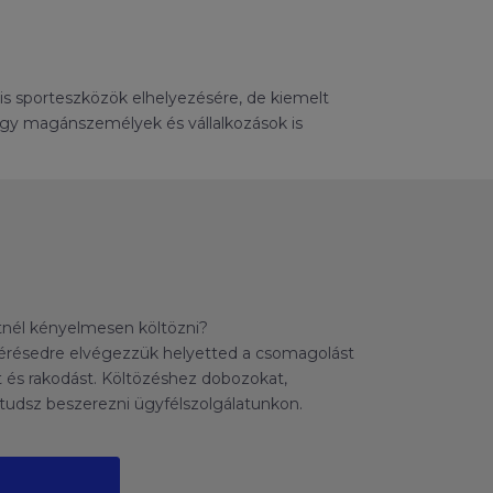
nális sporteszközök elhelyezésére, de kiemelt
, így magánszemélyek és vállalkozások is
tnél kényelmesen költözni?
y kérésedre elvégezzük helyetted a csomagolást
st és rakodást. Költözéshez dobozokat,
dsz beszerezni ügyfélszolgálatunkon.