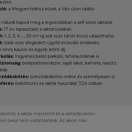
esten
ció:
a Megyeri hídhoz közel, a Váci úton találsz
:
nálunk kapod meg a legolcsóbban a self store raktárat
s:
17 év tapasztalat a raktározásban
t:
1, 2, 3, 4, ..., 50 m²-ig sok száz tároló közül választhatsz
t:
több ezer elégedett ügyfél és kiváló értékelés
:
nincs kaució és egyéb letéti díj
kolás:
Ingyenes belső parkoló, teherautóknak is
biztonság:
beléptetőrendszer, saját lakat, kamera, riasztó,
árak
rződéskötés:
szerződéskötés online és személyesen is
férés:
beköltözés és raktár használat 7/24 órában
ciótól, a raktár méretétől és a raktárépületen
pon belül nem voltál bérlőnk. Az akció más