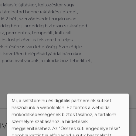
k lakásfelújításkor, költözéskor vagy
s tárolhatod benne raktárkészletedet,
dő 2 hét, szerződésedet rugalmasan
addig bérelj, ameddig biztosan szükséged
raz, pormentes, temperált, kulturált
s füstjelzővel is felszerelt a teljes
intésére is van lehetőség. Szerződj le
zt követően belépőkártyáddal bármikor
arkolóval várunk, a rakodáshoz teherliftet,
Mi, a selfstore.hu és digitális partnereink sütiket
használunk a weboldalon. Ez fontos a weboldal
működőképességének biztosításához, a tartalom
személyre szabásához, a hirdetések
V. kerület, Váci út)
megjelenítéséhez. Az "Összes süti engedélyezése"
gombra kattintva elfogadod a sütik használatát.