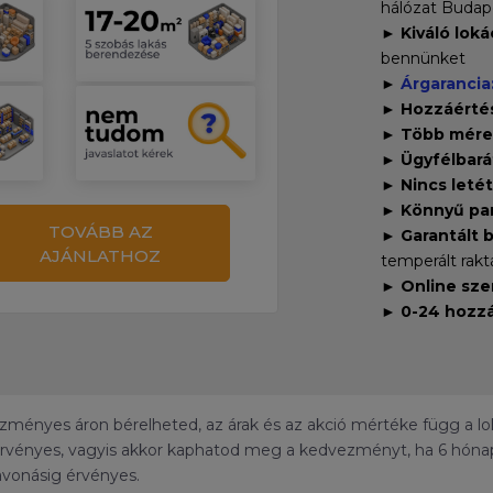
hálózat Budap
►
Kiváló loká
bennünket
►
Árgarancia
►
Hozzáérté
►
Több mére
►
Ügyfélbará
►
Nincs letét
►
Könnyű par
TOVÁBB AZ
►
Garantált 
AJÁNLATHOZ
temperált rakt
►
Online sze
►
0-24 hozzá
ményes áron bérelheted, az árak és az akció mértéke függ a loká
e érvényes, vagyis akkor kaphatod meg a kedvezményt, ha 6 hóna
vonásig érvényes.