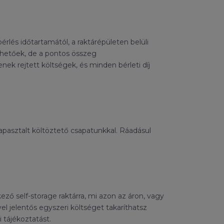
érlés időtartamától, a raktárépületen belüli
érhetőek, de a pontos összeg
nek rejtett költségek, és minden bérleti díj
tapasztalt költöztető csapatunkkal. Ráadásul
ző self-storage raktárra, mi azon az áron, vagy
el jelentős egyszeri költséget takaríthatsz
 tájékoztatást.