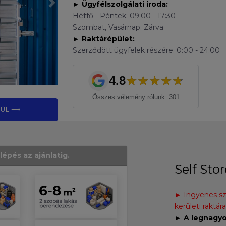
► Ügyfélszolgálati iroda:
Következő
Hétfő - Péntek: 09:00 - 17:30
Szombat, Vasárnap: Zárva
► Raktárépület:
Szerződött ügyfelek részére: 0:00 - 24:00
★
★
★
★
★
4.8
Összes vélemény rólunk: 301
ZÜL ⟶
lépés az ajánlatig.
Self Stor
► Ingyenes szá
kerületi raktár
►
A legnagy