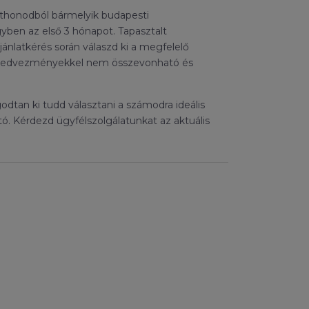
tthonodból bármelyik budapesti
egyben az első 3 hónapot. Tapasztalt
jánlatkérés során válaszd ki a megfelelő
ás kedvezményekkel nem összevonható és
odtan ki tudd választani a számodra ideális
. Kérdezd ügyfélszolgálatunkat az aktuális