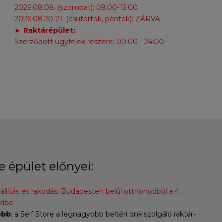
2026.08.08. (szombat): 09.00-13.00
2026.08.20-21. (csütörtök, péntek): ZÁRVA
► Raktárépület:
Szerződött ügyfelek részére: 00:00 - 24:00
e épület előnyei:
llítás és rakodás: Budapesten belül otthonodból a 4.
adba
obb
: a Self Store a legnagyobb beltéri önkiszolgáló raktár-