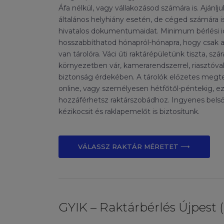
Áfa nélkül, vagy vállakozásod számára is. Ajánlju
általános helyhiány esetén, de céged számára i
hivatalos dokumentumaidat. Minimum bérlési i
hosszabbíthatod hónapról-hónapra, hogy csak 
van tárolóra. Váci úti raktárépületünk tiszta, szá
környezetben vár, kamerarendszerrel, riasztóval é
biztonság érdekében. A tárolók előzetes megtek
online, vagy személyesen hétfőtől-péntekig, e
hozzáférhetsz raktárszobádhoz. Ingyenes belső p
kézikocsit és raklapemelőt is biztosítunk.
VÁLASSZ RAKTÁR MÉRETET ⟶
GYIK – Raktárbérlés Újpest (I