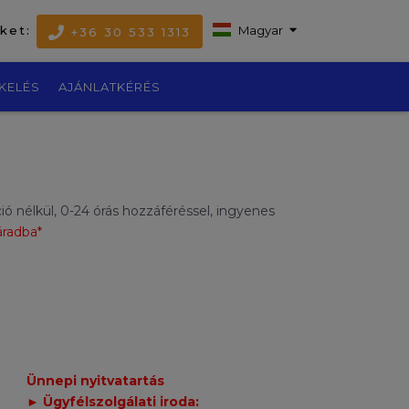
nket:
Magyar
+36 30 533 1313
KELÉS
AJÁNLATKÉRÉS
ó nélkül, 0-24 órás hozzáféréssel, ingyenes
áradba*
Ünnepi nyitvatartás
► Ügyfélszolgálati iroda: