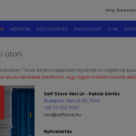
Hívj bennü
EK
MÉRETEK
KÖLTÖZTETÉS
KAPCSOLAT
GYIK
ÉRTÉ
ci úton
. kerületében. Tároló bérlés magánszemélyeknek és cégeknek kauci
t akciós raktárakat bérelhetsz vagy ingyen beköltöztetünk rakt
Self Store Váci út - Raktár bérlés
Budapest, Váci út 83, 1044
+36 70 372 7037
vaci@selfstore.hu
Nyitvatartás