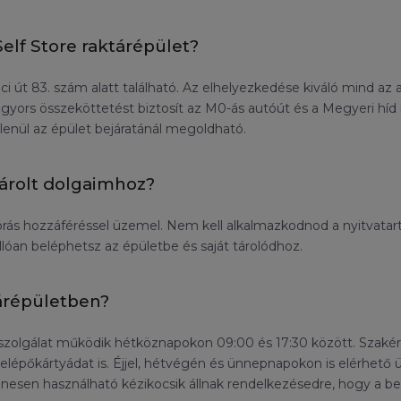
Self Store raktárépület?
 Váci út 83. szám alatt található. Az elhelyezkedése kiváló mind 
s gyors összeköttetést biztosít az M0-ás autóút és a Megyeri híd 
tlenül az épület bejáratánál megoldható.
tárolt dolgaimhoz?
 órás hozzáféréssel üzemel. Nem kell alkalmazkodnod a nyitvatar
óan beléphetsz az épületbe és saját tárolódhoz.
tárépületben?
élszolgálat működik hétköznapokon 09:00 és 17:30 között. Szakér
belépőkártyádat is. Éjjel, hétvégén és ünnepnapokon is elérhető 
enesen használható kézikocsik állnak rendelkezésedre, hogy a bep