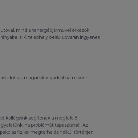
az autóval, mind a tehergépjárművel érkezők
irányába is. A telephely belső udvarán ingyenes
tási időhöz: mágneskártyáddal bármikor –
tő kollégáink segítenek a megfelelő
ügyeletünk, ha problémát tapasztalnál. Az
akolás fizikai megterhelés nélkül történjen.