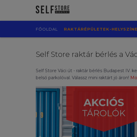
FŐOLDAL
RAKTÁRÉPÜLETEK-HELYSZÍN
Self Store raktár bérlés a Vá
Self Store Váci út - raktár bérlés Budapest IV
belső parkolóval. Válassz mini raktárt jó áron!
Mos