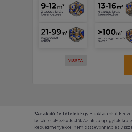
VISSZA
*Az akció feltételei:
Egyes raktárainkat kedvez
belüli elhelyezkedéstől. Az akció új ügyfelekr
kedvezményekkel nem összevonható és vissza