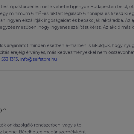
etést új raktárbérlés mellé veheted igénybe Budapesten belül, o
2
lj egy minimum 6 m
-es raktárt legalább 6 hónapra és fizesd ki 
 ingyen elszállítják ingóságaidat és bepakolják raktáradba. Az a
gjegyzés mezőben, hogy ingyenes szállítást kérsz. Az akció m
alos árajánlatot minden esetben e-mailben is kiküldjük, hogy nyug
pacitás erejéig érvényes, más kedvezményekkel nem összevonható
 533 1313
,
info@selfstore.hu
ton
etők önkiszolgáló rendszerben, vagyis te
olsz benne. Bérelheted magánszemélyként