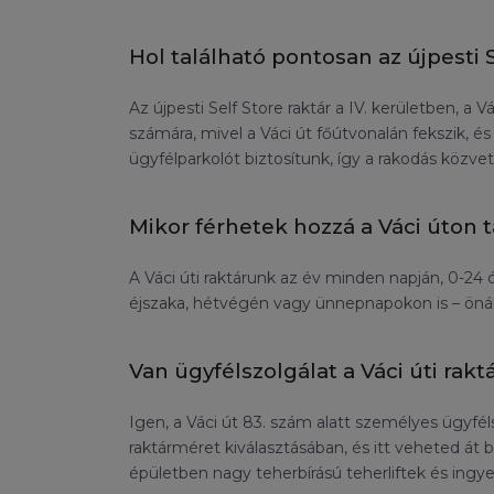
Hol található pontosan az újpesti 
Az újpesti Self Store raktár a IV. kerületben, a
számára, mivel a Váci út főútvonalán fekszik, é
ügyfélparkolót biztosítunk, így a rakodás közve
Mikor férhetek hozzá a Váci úton 
A Váci úti raktárunk az év minden napján, 0-24
éjszaka, hétvégén vagy ünnepnapokon is – önáll
Van ügyfélszolgálat a Váci úti rak
Igen, a Váci út 83. szám alatt személyes ügyf
raktárméret kiválasztásában, és itt veheted át 
épületben nagy teherbírású teherliftek és ingy