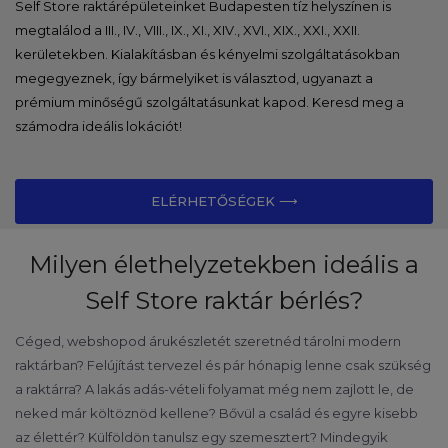
Self Store raktárépületeinket Budapesten tíz helyszínen is
megtalálod a III., IV., VIII., IX., XI., XIV., XVI., XIX., XXI., XXII.
kerületekben. Kialakításban és kényelmi szolgáltatásokban
megegyeznek, így bármelyiket is választod, ugyanazt a
prémium minőségű szolgáltatásunkat kapod. Keresd meg a
számodra ideális lokációt!
ELÉRHETŐSÉGEK ⟶
Milyen élethelyzetekben ideális a
Self Store raktár bérlés?
Céged, webshopod árukészletét szeretnéd tárolni modern
raktárban? Felújítást tervezel és pár hónapig lenne csak szükség
a raktárra? A lakás adás-vételi folyamat még nem zajlott le, de
neked már költöznöd kellene? Bővül a család és egyre kisebb
az élettér? Külföldön tanulsz egy szemesztert? Mindegyik