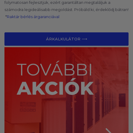
folymatosan fejlesztjük, ezért garantáltan megtaláljuk a
számodra legideálisabb megoldást. Próbáld ki, érdekl
ődj b
átran!
*
Raktár bérlés árgaranciával
ÁRKALKULÁTOR ⟶