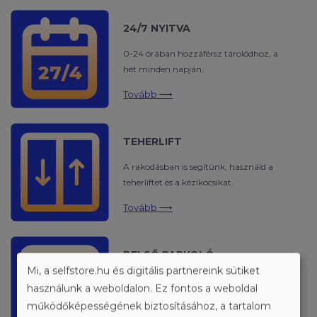
24/7 NYITVA
0-24 órában hozzáférsz tárolódhoz, a
hét minden napján.
Tovább ⟶
TEHERLIFT
A rakodásban is segítünk, használd a
teherliftet és a kézikocsikat.
Tovább ⟶
BELSŐ PARKOLÓ
Mi, a selfstore.hu és digitális partnereink sütiket
Ingyen parkolhatsz a rakodás ideje alatt
használunk a weboldalon. Ez fontos a weboldal
biztonságos belső udvarainkon.
működőképességének biztosításához, a tartalom